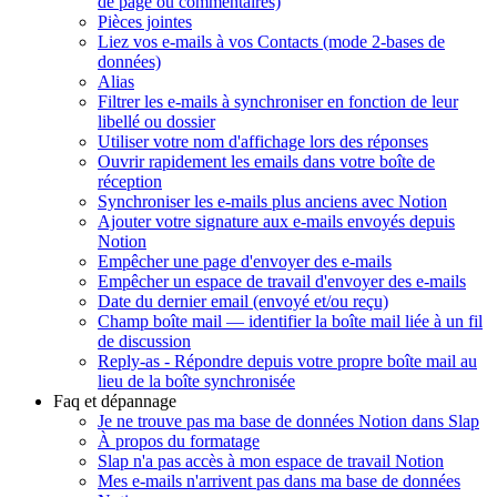
de page ou commentaires)
Pièces jointes
Liez vos e-mails à vos Contacts (mode 2-bases de
données)
Alias
Filtrer les e-mails à synchroniser en fonction de leur
libellé ou dossier
Utiliser votre nom d'affichage lors des réponses
Ouvrir rapidement les emails dans votre boîte de
réception
Synchroniser les e-mails plus anciens avec Notion
Ajouter votre signature aux e-mails envoyés depuis
Notion
Empêcher une page d'envoyer des e-mails
Empêcher un espace de travail d'envoyer des e-mails
Date du dernier email (envoyé et/ou reçu)
Champ boîte mail — identifier la boîte mail liée à un fil
de discussion
Reply-as - Répondre depuis votre propre boîte mail au
lieu de la boîte synchronisée
Faq et dépannage
Je ne trouve pas ma base de données Notion dans Slap
À propos du formatage
Slap n'a pas accès à mon espace de travail Notion
Mes e-mails n'arrivent pas dans ma base de données