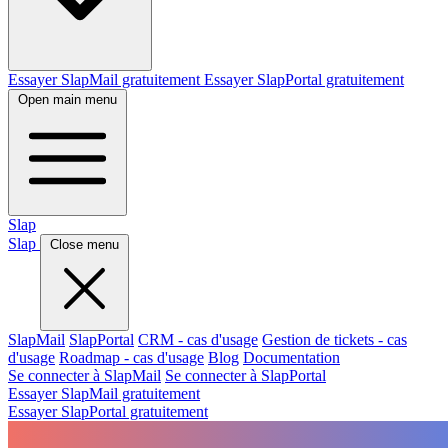
Essayer SlapMail gratuitement
Essayer SlapPortal gratuitement
Open main menu
Slap
Slap
Close menu
SlapMail
SlapPortal
CRM - cas d'usage
Gestion de tickets - cas
d'usage
Roadmap - cas d'usage
Blog
Documentation
Se connecter à SlapMail
Se connecter à SlapPortal
Essayer SlapMail gratuitement
Essayer SlapPortal gratuitement