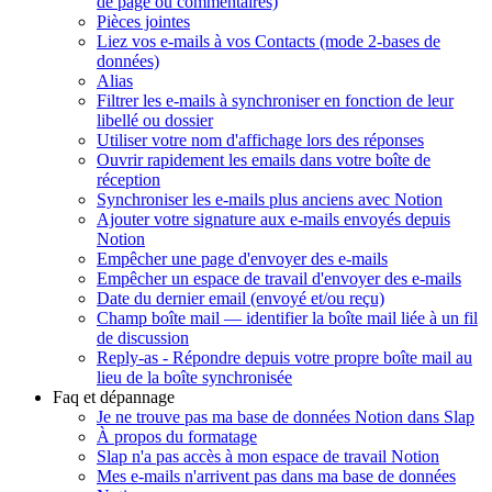
de page ou commentaires)
Pièces jointes
Liez vos e-mails à vos Contacts (mode 2-bases de
données)
Alias
Filtrer les e-mails à synchroniser en fonction de leur
libellé ou dossier
Utiliser votre nom d'affichage lors des réponses
Ouvrir rapidement les emails dans votre boîte de
réception
Synchroniser les e-mails plus anciens avec Notion
Ajouter votre signature aux e-mails envoyés depuis
Notion
Empêcher une page d'envoyer des e-mails
Empêcher un espace de travail d'envoyer des e-mails
Date du dernier email (envoyé et/ou reçu)
Champ boîte mail — identifier la boîte mail liée à un fil
de discussion
Reply-as - Répondre depuis votre propre boîte mail au
lieu de la boîte synchronisée
Faq et dépannage
Je ne trouve pas ma base de données Notion dans Slap
À propos du formatage
Slap n'a pas accès à mon espace de travail Notion
Mes e-mails n'arrivent pas dans ma base de données