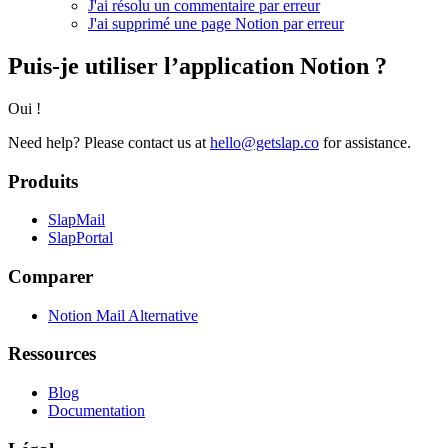
J'ai résolu un commentaire par erreur
J'ai supprimé une page Notion par erreur
Puis-je utiliser l’application Notion ?
Oui !
Need help?
Please contact us at
hello@getslap.co
for assistance.
Produits
SlapMail
SlapPortal
Comparer
Notion Mail Alternative
Ressources
Blog
Documentation