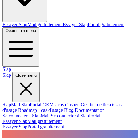
Essayer SlapMail gratuitement
Essayer SlapPortal gratuitement
Open main menu
Slap
Slap
Close menu
SlapMail
SlapPortal
CRM - cas d'usage
Gestion de tickets - cas
d'usage
Roadmap - cas d'usage
Blog
Documentation
Se connecter à SlapMail
Se connecter à SlapPortal
Essayer SlapMail gratuitement
Essayer SlapPortal gratuitement