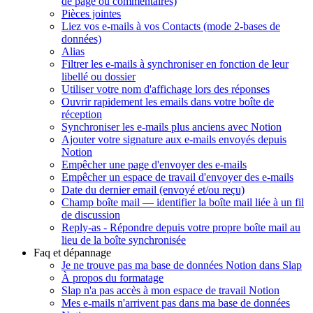
de page ou commentaires)
Pièces jointes
Liez vos e-mails à vos Contacts (mode 2-bases de
données)
Alias
Filtrer les e-mails à synchroniser en fonction de leur
libellé ou dossier
Utiliser votre nom d'affichage lors des réponses
Ouvrir rapidement les emails dans votre boîte de
réception
Synchroniser les e-mails plus anciens avec Notion
Ajouter votre signature aux e-mails envoyés depuis
Notion
Empêcher une page d'envoyer des e-mails
Empêcher un espace de travail d'envoyer des e-mails
Date du dernier email (envoyé et/ou reçu)
Champ boîte mail — identifier la boîte mail liée à un fil
de discussion
Reply-as - Répondre depuis votre propre boîte mail au
lieu de la boîte synchronisée
Faq et dépannage
Je ne trouve pas ma base de données Notion dans Slap
À propos du formatage
Slap n'a pas accès à mon espace de travail Notion
Mes e-mails n'arrivent pas dans ma base de données