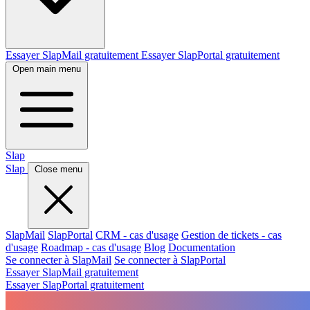
Essayer SlapMail gratuitement
Essayer SlapPortal gratuitement
Open main menu
Slap
Slap
Close menu
SlapMail
SlapPortal
CRM - cas d'usage
Gestion de tickets - cas
d'usage
Roadmap - cas d'usage
Blog
Documentation
Se connecter à SlapMail
Se connecter à SlapPortal
Essayer SlapMail gratuitement
Essayer SlapPortal gratuitement