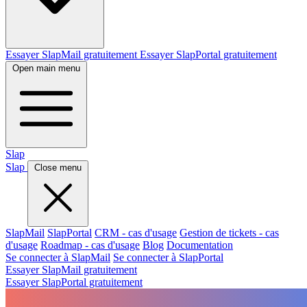
Essayer SlapMail gratuitement
Essayer SlapPortal gratuitement
Open main menu
Slap
Slap
Close menu
SlapMail
SlapPortal
CRM - cas d'usage
Gestion de tickets - cas
d'usage
Roadmap - cas d'usage
Blog
Documentation
Se connecter à SlapMail
Se connecter à SlapPortal
Essayer SlapMail gratuitement
Essayer SlapPortal gratuitement