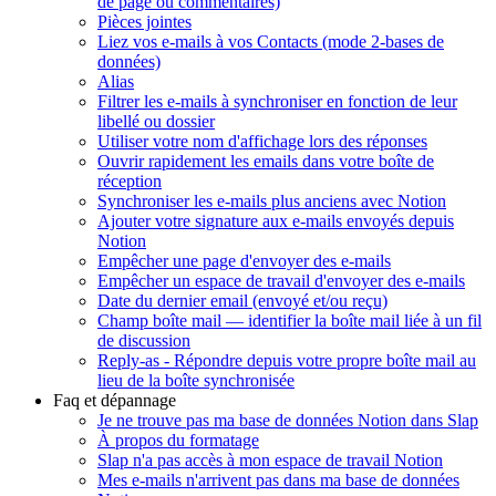
de page ou commentaires)
Pièces jointes
Liez vos e-mails à vos Contacts (mode 2-bases de
données)
Alias
Filtrer les e-mails à synchroniser en fonction de leur
libellé ou dossier
Utiliser votre nom d'affichage lors des réponses
Ouvrir rapidement les emails dans votre boîte de
réception
Synchroniser les e-mails plus anciens avec Notion
Ajouter votre signature aux e-mails envoyés depuis
Notion
Empêcher une page d'envoyer des e-mails
Empêcher un espace de travail d'envoyer des e-mails
Date du dernier email (envoyé et/ou reçu)
Champ boîte mail — identifier la boîte mail liée à un fil
de discussion
Reply-as - Répondre depuis votre propre boîte mail au
lieu de la boîte synchronisée
Faq et dépannage
Je ne trouve pas ma base de données Notion dans Slap
À propos du formatage
Slap n'a pas accès à mon espace de travail Notion
Mes e-mails n'arrivent pas dans ma base de données