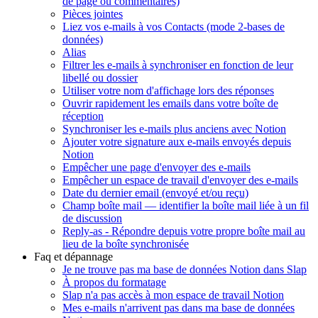
de page ou commentaires)
Pièces jointes
Liez vos e-mails à vos Contacts (mode 2-bases de
données)
Alias
Filtrer les e-mails à synchroniser en fonction de leur
libellé ou dossier
Utiliser votre nom d'affichage lors des réponses
Ouvrir rapidement les emails dans votre boîte de
réception
Synchroniser les e-mails plus anciens avec Notion
Ajouter votre signature aux e-mails envoyés depuis
Notion
Empêcher une page d'envoyer des e-mails
Empêcher un espace de travail d'envoyer des e-mails
Date du dernier email (envoyé et/ou reçu)
Champ boîte mail — identifier la boîte mail liée à un fil
de discussion
Reply-as - Répondre depuis votre propre boîte mail au
lieu de la boîte synchronisée
Faq et dépannage
Je ne trouve pas ma base de données Notion dans Slap
À propos du formatage
Slap n'a pas accès à mon espace de travail Notion
Mes e-mails n'arrivent pas dans ma base de données