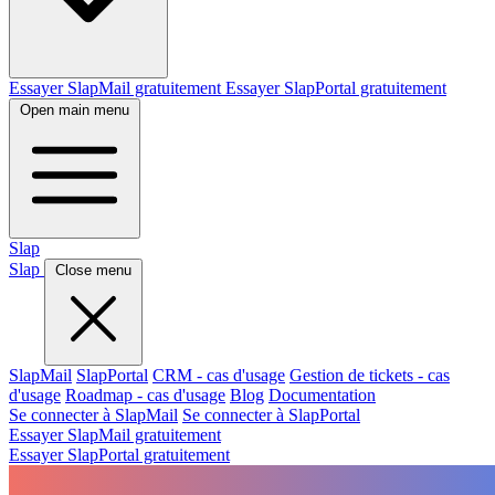
Essayer SlapMail gratuitement
Essayer SlapPortal gratuitement
Open main menu
Slap
Slap
Close menu
SlapMail
SlapPortal
CRM - cas d'usage
Gestion de tickets - cas
d'usage
Roadmap - cas d'usage
Blog
Documentation
Se connecter à SlapMail
Se connecter à SlapPortal
Essayer SlapMail gratuitement
Essayer SlapPortal gratuitement