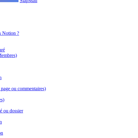
SlapMail
s Notion ?
aré
 Membres)
n
de page ou commentaires)
es)
lé ou dossier
n
on