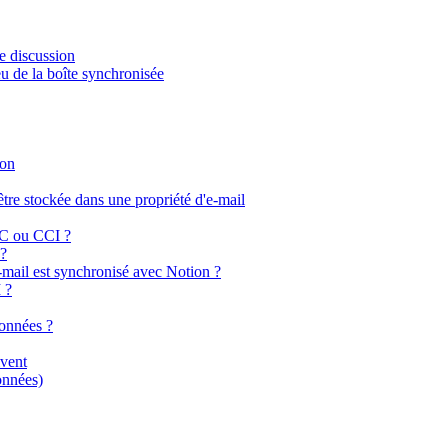
de discussion
u de la boîte synchronisée
ion
être stockée dans une propriété d'e-mail
 CC ou CCI ?
 ?
e-mail est synchronisé avec Notion ?
 ?
données ?
ivent
onnées)