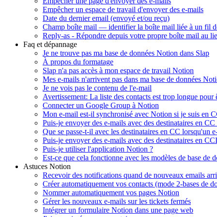
Empêcher une page d'envoyer des e-mails
Empêcher un espace de travail d'envoyer des e-mails
Date du dernier email (envoyé et/ou reçu)
Champ boîte mail — identifier la boîte mail liée à un fil 
Reply-as - Répondre depuis votre propre boîte mail au lie
Faq et dépannage
Je ne trouve pas ma base de données Notion dans Slap
À propos du formatage
Slap n'a pas accès à mon espace de travail Notion
Mes e-mails n'arrivent pas dans ma base de données Not
Je ne vois pas le contenu de l'e-mail
Avertissement: La liste des contacts est trop longue pour 
Connecter un Google Group à Notion
Mon e-mail est-il synchronisé avec Notion si je suis en
Puis-je envoyer des e-mails avec des destinataires en CC
Que se passe-t-il avec les destinataires en CC lorsqu'un 
Puis-je envoyer des e-mails avec des destinataires en CCI
Puis-je utiliser l'application Notion ?
Est-ce que cela fonctionne avec les modèles de base de 
Astuces Notion
Recevoir des notifications quand de nouveaux emails arr
Créer automatiquement vos contacts (mode 2-bases de d
Nommer automatiquement vos pages Notion
Gérer les nouveaux e-mails sur les tickets fermés
Intégrer un formulaire Notion dans une page web