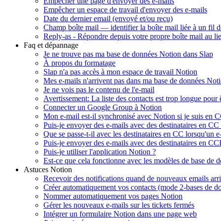
Empêcher une page d'envoyer des e-mails
Empêcher un espace de travail d'envoyer des e-mails
Date du dernier email (envoyé et/ou reçu)
Champ boîte mail — identifier la boîte mail liée à un fil 
Reply-as - Répondre depuis votre propre boîte mail au lie
Faq et dépannage
Je ne trouve pas ma base de données Notion dans Slap
À propos du formatage
Slap n'a pas accès à mon espace de travail Notion
Mes e-mails n'arrivent pas dans ma base de données Not
Je ne vois pas le contenu de l'e-mail
Avertissement: La liste des contacts est trop longue pour 
Connecter un Google Group à Notion
Mon e-mail est-il synchronisé avec Notion si je suis en
Puis-je envoyer des e-mails avec des destinataires en CC
Que se passe-t-il avec les destinataires en CC lorsqu'un 
Puis-je envoyer des e-mails avec des destinataires en CCI
Puis-je utiliser l'application Notion ?
Est-ce que cela fonctionne avec les modèles de base de 
Astuces Notion
Recevoir des notifications quand de nouveaux emails arr
Créer automatiquement vos contacts (mode 2-bases de d
Nommer automatiquement vos pages Notion
Gérer les nouveaux e-mails sur les tickets fermés
Intégrer un formulaire Notion dans une page web