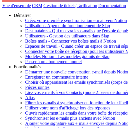
Vue d'ensemble
CRM
Gestion de tickets
Tarification
Documentation
Démarrer
Créez votre première synchronisation e-mail vers Notion
Utilisation - Aperçu du fonctionnement de Slap
Destinataires - Qui recevra les e-mails que j'envoie depui
Utilisateurs - Gestion des utilisateurs dans Slap
Boîtes mails - Connecter vos boîtes mails à Notion
Espaces de travail - Quand créer un espace de travail sép
Connecter votre boîte de réception (pour les utilisateurs
Modèles Notion - Les modèles gratuits de Slap
Passer à un abonnement annuel
Fonctionnalités
Démarrer une nouvelle conversation e-mail depuis Notio
Enregistrer un commentaire interne
Choisir où apparaissent les emails synchronisés (corps 
Pièces jointes
Liez vos e-mails à vos Contacts (mode 2-bases de donné
Alias
Filtrer les e-mails à synchroniser en fonction de leur libel
Utiliser votre nom d'affichage lors des réponses
Ouvrir rapidement les emails dans votre boîte de réceptio
Synchroniser les e-mails plus anciens avec Notion
Ajouter votre signature aux e-mails envoyés depuis Noti