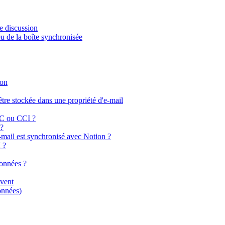
de discussion
u de la boîte synchronisée
ion
être stockée dans une propriété d'e-mail
 CC ou CCI ?
 ?
e-mail est synchronisé avec Notion ?
 ?
données ?
ivent
onnées)