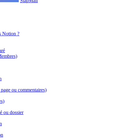
SlapMail
s Notion ?
aré
 Membres)
n
de page ou commentaires)
es)
lé ou dossier
n
on