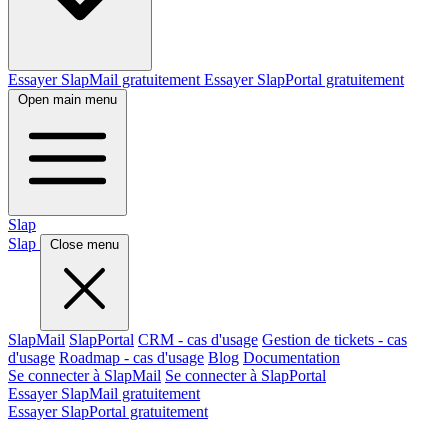
Essayer SlapMail gratuitement
Essayer SlapPortal gratuitement
Open main menu
Slap
Slap
Close menu
SlapMail
SlapPortal
CRM - cas d'usage
Gestion de tickets - cas
d'usage
Roadmap - cas d'usage
Blog
Documentation
Se connecter à SlapMail
Se connecter à SlapPortal
Essayer SlapMail gratuitement
Essayer SlapPortal gratuitement