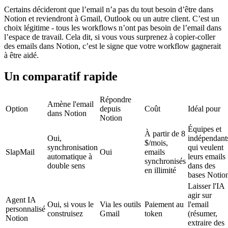
Certains décideront que l’email n’a pas du tout besoin d’être dans
Notion et reviendront à Gmail, Outlook ou un autre client. C’est un
choix légitime - tous les workflows n’ont pas besoin de l’email dans
l’espace de travail. Cela dit, si vous vous surprenez à copier-coller
des emails dans Notion, c’est le signe que votre workflow gagnerait
à être aidé.
Un comparatif rapide
Répondre
Amène l'email
Option
depuis
Coût
Idéal pour
dans Notion
Notion
Équipes et
À partir de 8
Oui,
indépendant
$/mois,
synchronisation
qui veulent
SlapMail
Oui
emails
automatique à
leurs emails
synchronisés
double sens
dans des
en illimité
bases Notio
Laisser l'IA
agir sur
Agent IA
Oui, si vous le
Via les outils
Paiement au
l'email
personnalisé
construisez
Gmail
token
(résumer,
Notion
extraire des