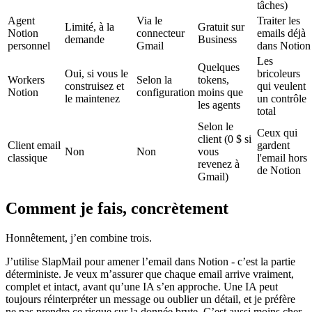
tâches)
Agent
Via le
Traiter les
Limité, à la
Gratuit sur
Notion
connecteur
emails déjà
demande
Business
personnel
Gmail
dans Notion
Les
Quelques
Oui, si vous le
bricoleurs
Workers
Selon la
tokens,
construisez et
qui veulent
Notion
configuration
moins que
le maintenez
un contrôle
les agents
total
Selon le
Ceux qui
client (0 $ si
Client email
gardent
Non
Non
vous
classique
l'email hors
revenez à
de Notion
Gmail)
Comment je fais, concrètement
Honnêtement, j’en combine trois.
J’utilise SlapMail pour amener l’email dans Notion - c’est la partie
déterministe. Je veux m’assurer que chaque email arrive vraiment,
complet et intact, avant qu’une IA s’en approche. Une IA peut
toujours réinterpréter un message ou oublier un détail, et je préfère
ne pas prendre ce risque sur la donnée brute. C’est aussi moins cher