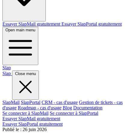
Essayer SlapMail gratuitement
Essayer SlapPortal gratuitement
Open main menu
Slap
Slap
Close menu
SlapMail
SlapPortal
CRM - cas d'usage
Gestion de tickets - cas
d'usage
Roadmap - cas d'usage
Blog
Documentation
Se connecter à SlapMail
Se connecter à SlapPortal
Essayer SlapMail gratuitement
Essayer SlapPortal gratuitement
Publié le :
26 juin 2026