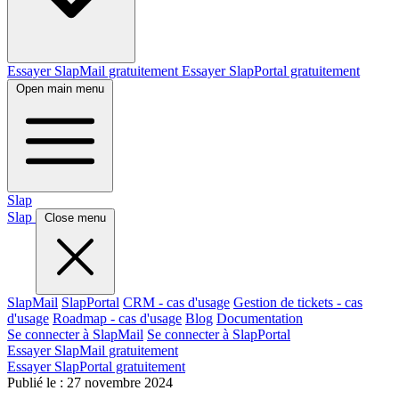
Essayer SlapMail gratuitement
Essayer SlapPortal gratuitement
Open main menu
Slap
Slap
Close menu
SlapMail
SlapPortal
CRM - cas d'usage
Gestion de tickets - cas
d'usage
Roadmap - cas d'usage
Blog
Documentation
Se connecter à SlapMail
Se connecter à SlapPortal
Essayer SlapMail gratuitement
Essayer SlapPortal gratuitement
Publié le :
27 novembre 2024